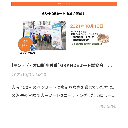
【モンテディオ山形今共催】GRANDEミート試食会 開催
のお知らせ【10月10日：600食限定】
2021/10/08 14:20
大豆 100％のベジミートに物足りなさを感じていた方に。
米沢牛の旨味で大豆ミートをコーティングした カロリーオ
フと美味しさが両立する GRANDE（グランデ）ミートを開
続きを読む
発＝＝＝＝＝＝＝＝＝＝＝＝＝＝＝＝＝＝＝...